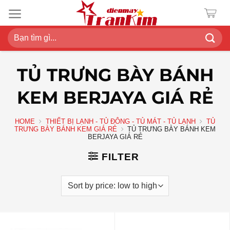
Chuyển
đến
nội
Search
dung
for:
TỦ TRƯNG BÀY BÁNH
KEM BERJAYA GIÁ RẺ
HOME
THIẾT BỊ LẠNH - TỦ ĐÔNG - TỦ MÁT - TỦ LẠNH
TỦ
TRƯNG BÀY BÁNH KEM GIÁ RẺ
TỦ TRƯNG BÀY BÁNH KEM
BERJAYA GIÁ RẺ
FILTER