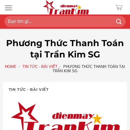
Chuyển
đến
nội
Search
dung
for:
Phương Thức Thanh Toán
tại Trần Kim SG
HOME
TIN TỨC - BÀI VIẾT
PHƯƠNG THỨC THANH TOÁN TẠI
TRẦN KIM SG
TIN TỨC - BÀI VIẾT