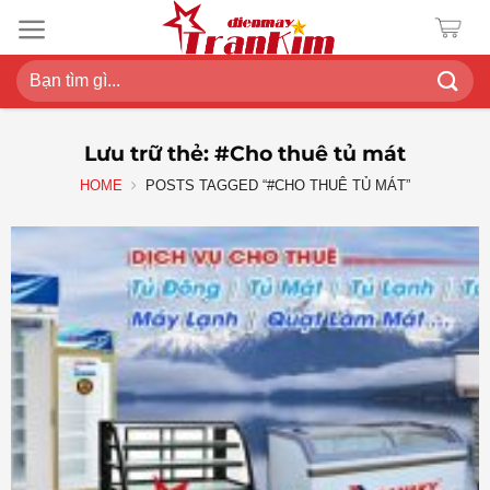
Chuyển
đến
nội
Search
dung
for:
Lưu trữ thẻ:
#Cho thuê tủ mát
HOME
POSTS TAGGED “#CHO THUÊ TỦ MÁT”