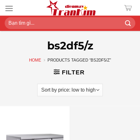
Chuyển
đến
nội
Search
dung
for:
bs2df5/z
HOME
PRODUCTS TAGGED “BS2DF5/Z”
FILTER