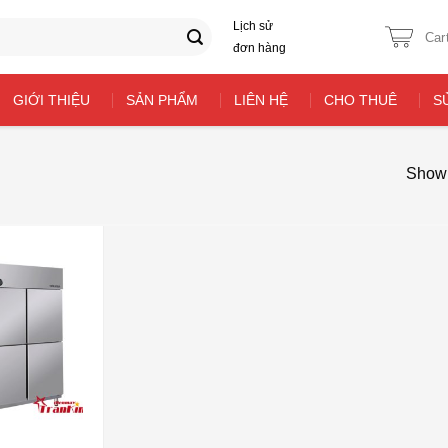
Lịch sử
Car
đơn hàng
GIỚI THIỆU
SẢN PHẨM
LIÊN HỆ
CHO THUÊ
S
Showi