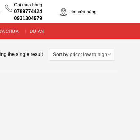
Gọi mua hàng
0789774424
Tìm cửa hàng
t
0931304979
ỬA CHỮA
DỰ ÁN
ng the single result