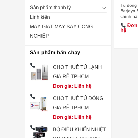
Tủ đông
Sản phẩm thanh lý
Berjaya
chính hã
Linh kiện
Đơn 
MÁY GIẶT MÁY SẤY CÔNG
hệ
NGHIỆP
Sản phẩm bán chạy
CHO THUÊ TỦ LẠNH
GIÁ RẺ TPHCM
Đơn giá: Liên hệ
CHO THUÊ TỦ ĐÔNG
GIÁ RẺ TPHCM
Đơn giá: Liên hệ
BỘ ĐIỀU KHIỂN NHIỆT