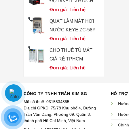
ĐỘ DIXELL XR70CH
Đơn giá: Liên hệ
QUẠT LÀM MÁT HƠI
NƯỚC KEYE ZC-58Y
Đơn giá: Liên hệ
CHO THUÊ TỦ MÁT
GIÁ RẺ TPHCM
Đơn giá: Liên hệ
CÔNG TY TNHH TRẦN KIM SG
HỖ TRỢ
Mã số thuế: 0315534855
Hướng
Đia chỉ GPKĐ: 75/78 Khu phố 4, Đường
Trần Văn Đang, Phường 09, Quận 3,
Hướng
thành phố Hồ Chí Minh, Việt Nam
Chính