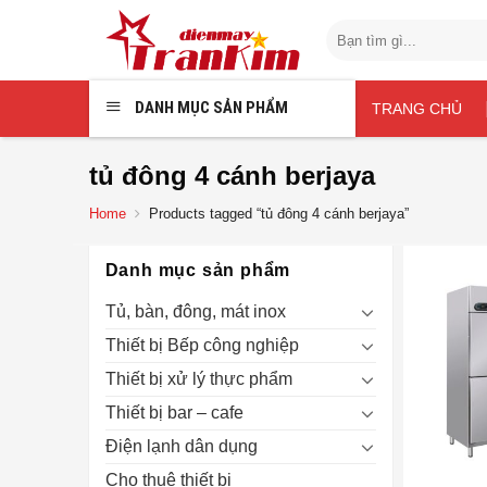
Chuyển
Search
đến
for:
nội
dung
DANH MỤC SẢN PHẨM
TRANG CHỦ
tủ đông 4 cánh berjaya
Home
Products tagged “tủ đông 4 cánh berjaya”
Danh mục sản phẩm
Tủ, bàn, đông, mát inox
Thiết bị Bếp công nghiệp
Thiết bị xử lý thực phẩm
Thiết bị bar – cafe
Điện lạnh dân dụng
Cho thuê thiết bị