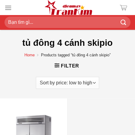
Chuyển
đến
nội
Search
dung
for:
tủ đông 4 cánh skipio
Home
Products tagged “tủ đông 4 cánh skipio”
FILTER