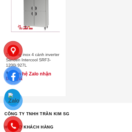
Tủ đông inox 4 cánh inverter
Sanden Intercool SRF3-
1200i 927L
Liên hệ Zalo nhận
báo giá
CÔNG TY TNHH TRẦN KIM SG
HỖ TRỢ KHÁCH HÀNG