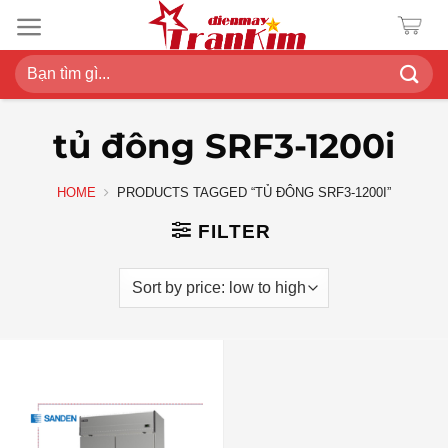
Chuyển
đến
nội
Search
dung
for:
tủ đông SRF3-1200i
HOME
PRODUCTS TAGGED “TỦ ĐÔNG SRF3-1200I”
FILTER