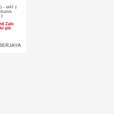
G – MÁT 2
ERJAYA
LÝ
hệ Zalo
áo giá
BERJAYA