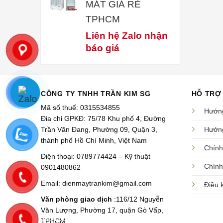
MÁT GIÁ RẺ
TPHCM
Liên hệ Zalo nhận
báo giá
CÔNG TY TNHH TRẦN KIM SG
HỖ TRỢ
Mã số thuế: 0315534855
Hướng
Đia chỉ GPKĐ: 75/78 Khu phố 4, Đường
Trần Văn Đang, Phường 09, Quận 3,
Hướng
thành phố Hồ Chí Minh, Việt Nam
Chính
Điện thoại: 0789774424 – Kỹ thuật
Chính
0901480862
0789774424
Email: dienmaytrankim@gmail.com
Điều 
Văn phòng giao dịch
:116/12 Nguyễn
Văn Lượng, Phường 17, quận Gò Vấp,
0931304979
TPHCM