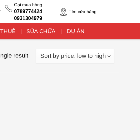
Gọi mua hàng
T
0789774424
Tìm cửa hàng
0931304979
 THUÊ
SỬA CHỮA
DỰ ÁN
ngle result