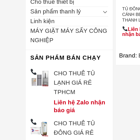
Cho thuê thiết bị
TỦ ĐÔN
Sản phẩm thanh lý
CÁNH B
THANH 
Linh kiện
Liên 
MÁY GIẶT MÁY SẤY CÔNG
nhận b
NGHIỆP
Brand:
SẢN PHẨM BÁN CHẠY
CHO THUÊ TỦ
LẠNH GIÁ RẺ
TPHCM
Liên hệ Zalo nhận
báo giá
CHO THUÊ TỦ
ĐÔNG GIÁ RẺ