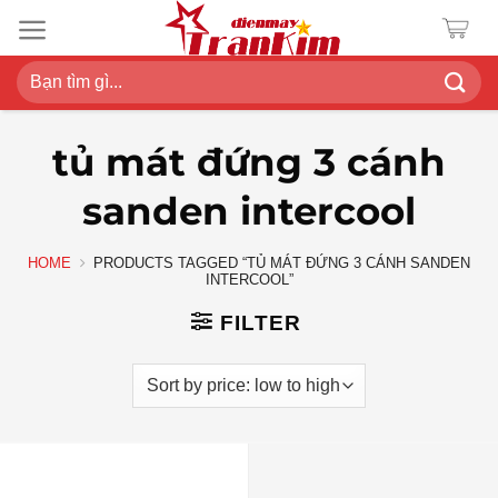
Chuyển
đến
nội
Search
dung
for:
tủ mát đứng 3 cánh
sanden intercool
HOME
PRODUCTS TAGGED “TỦ MÁT ĐỨNG 3 CÁNH SANDEN
INTERCOOL”
FILTER