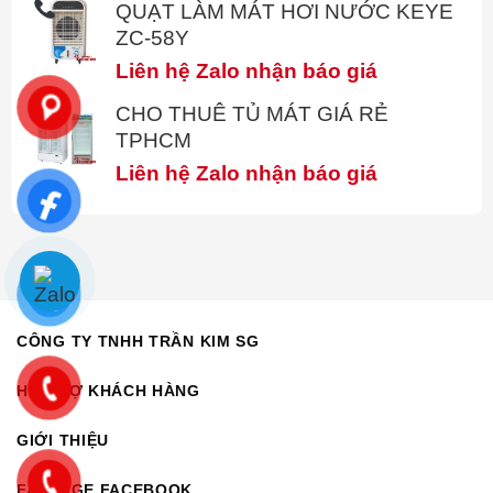
QUẠT LÀM MÁT HƠI NƯỚC KEYE
ZC-58Y
Liên hệ Zalo nhận báo giá
CHO THUÊ TỦ MÁT GIÁ RẺ
TPHCM
Liên hệ Zalo nhận báo giá
CÔNG TY TNHH TRẦN KIM SG
HỖ TRỢ KHÁCH HÀNG
GIỚI THIỆU
FANPAGE FACEBOOK