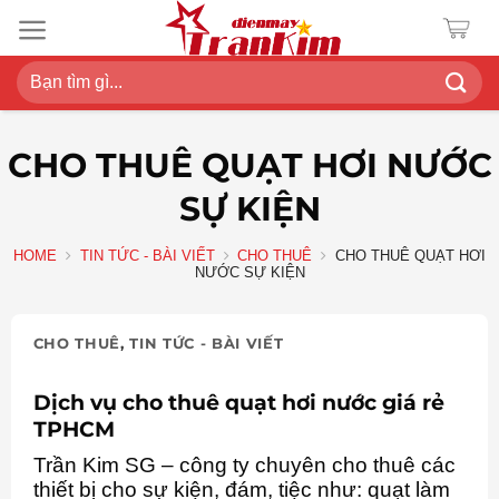
Chuyển
đến
nội
Search
dung
for:
CHO THUÊ QUẠT HƠI NƯỚC
SỰ KIỆN
HOME
TIN TỨC - BÀI VIẾT
CHO THUÊ
CHO THUÊ QUẠT HƠI
NƯỚC SỰ KIỆN
CHO THUÊ
,
TIN TỨC - BÀI VIẾT
Dịch vụ cho thuê quạt hơi nước giá rẻ
TPHCM
Trần Kim SG – công ty chuyên cho thuê các
thiết bị cho sự kiện, đám, tiệc như: quạt làm