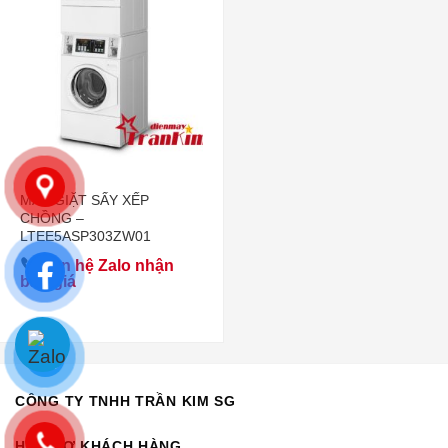
MÁY GIẶT SẤY XẾP
CHỒNG –
LTEE5ASP303ZW01
Liên hệ Zalo nhận
báo giá
CÔNG TY TNHH TRẦN KIM SG
HỖ TRỢ KHÁCH HÀNG