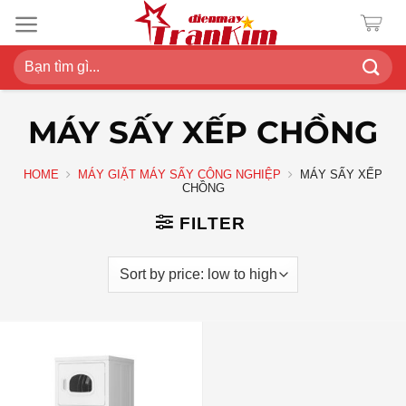
Chuyển
đến
nội
Search
dung
for:
MÁY SẤY XẾP CHỒNG
HOME
MÁY GIẶT MÁY SẤY CÔNG NGHIỆP
MÁY SẤY XẾP
CHỒNG
FILTER