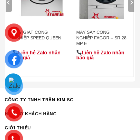
MÁY GIẶT CÔNG
MÁY SẤY CÔNG
NGHIỆP SPEED QUEEN
NGHIỆP FAGOR – SR 28
MP E
Liên hệ Zalo nhận
Liên hệ Zalo nhận
báo giá
báo giá
CÔNG TY TNHH TRẦN KIM SG
HỖ TRỢ KHÁCH HÀNG
GIỚI THIỆU