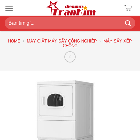
Chuyển
đến
nội
Search
dung
for:
HOME
MÁY GIẶT MÁY SẤY CÔNG NGHIỆP
MÁY SẤY XẾP
CHỒNG