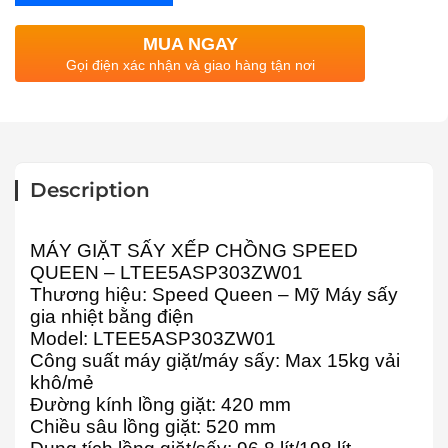
MUA NGAY
Gọi điện xác nhận và giao hàng tận nơi
Description
MÁY GIẶT SẤY XẾP CHỒNG SPEED
QUEEN –
LTEE5ASP303ZW01
Thương hiệu: Speed Queen – Mỹ Máy sấy
gia nhiệt bằng điện
Model: LTEE5ASP303ZW01
Công suất máy giặt/máy sấy: Max 15kg vải
khô/mẻ
Đường kính lồng giặt: 420 mm
Chiều sâu lồng giặt: 520 mm