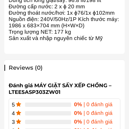
Dung tích lồng giặt/sấy: 96.8 lít/198 lít
Đường cấp nước: 2 x ϕ 20 mm
Đường thoát nước/hơi: 1x ϕ76/1x ϕ102mm
Nguồn điện: 240V/50Hz/1P Kích thước máy:
1986 x 683×704 mm (H×W×D)
Trọng lượng NET: 177 kg
Sản xuất và nhập nguyên chiếc từ Mỹ
Reviews (0)
Đánh giá MÁY GIẶT SẤY XẾP CHỒNG –
LTEE5ASP303ZW01
0%
| 0 đánh giá
5
0%
| 0 đánh giá
4
0%
| 0 đánh giá
3