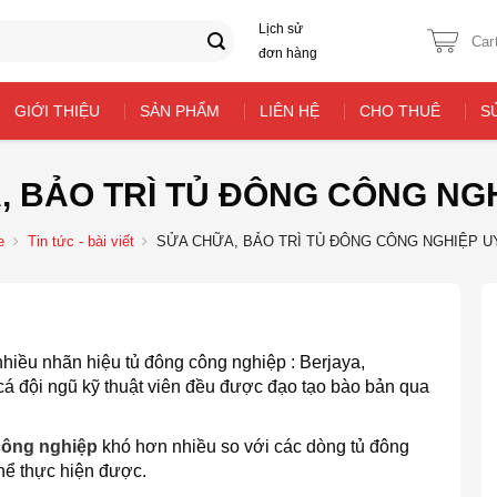
Lịch sử
Car
đơn hàng
GIỚI THIỆU
SẢN PHẨM
LIÊN HỆ
CHO THUÊ
S
 BẢO TRÌ TỦ ĐÔNG CÔNG NGH
e
Tin tức - bài viết
SỬA CHỮA, BẢO TRÌ TỦ ĐÔNG CÔNG NGHIỆP UY
hiều nhãn hiệu tủ đông công nghiệp : Berjaya,
 cá đội ngũ kỹ thuật viên đều được đạo tạo bào bản qua
công nghiệp
khó hơn nhiều so với các dòng tủ đông
hể thực hiện được.