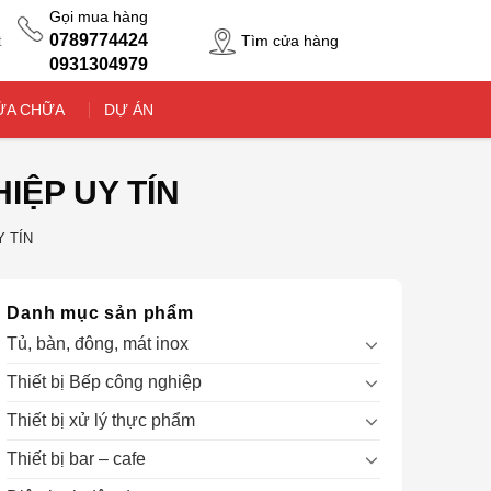
Gọi mua hàng
0789774424
Tìm cửa hàng
t
0931304979
ỬA CHỮA
DỰ ÁN
IỆP UY TÍN
 TÍN
Danh mục sản phẩm
Tủ, bàn, đông, mát inox
Thiết bị Bếp công nghiệp
Thiết bị xử lý thực phẩm
Thiết bị bar – cafe