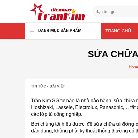
Chuyển
Search
đến
for:
nội
dung
DANH MỤC SẢN PHẨM
TRANG CHỦ
SỬA CHỮA,
Hom
TIN TỨC - BÀI VIẾT
Trần Kim SG tự hào là nhà bảo hành, sửa chữa n
Hoshizaki, Lassele, Electrolux, Panasonic,… tất
các lớp tủ công nghiệp.
Bởi chúng tôi hiểu được, để sửa chữa
tủ đông 
dân dụng, không phải kỹ thuật thông thường có t