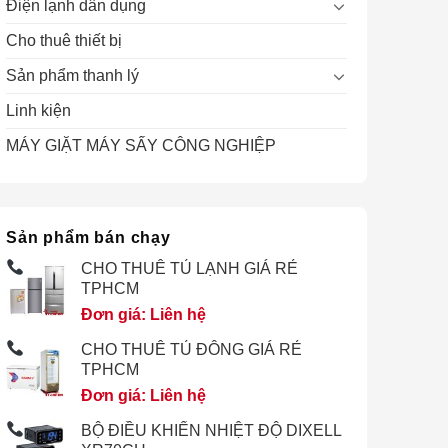
Điện lạnh dân dụng
Cho thuê thiết bị
Sản phẩm thanh lý
Linh kiện
MÁY GIẶT MÁY SẤY CÔNG NGHIỆP
Sản phẩm bán chạy
CHO THUÊ TỦ LẠNH GIÁ RẺ
TPHCM
Đơn giá: Liên hệ
CHO THUÊ TỦ ĐÔNG GIÁ RẺ
TPHCM
Đơn giá: Liên hệ
BỘ ĐIỀU KHIỂN NHIỆT ĐỘ DIXELL