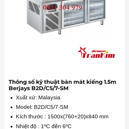
Thông số kỹ thuật bàn mát kiếng 1.5m
Berjays B2D/C5/7-SM
Xuất xứ: Malaysia
Model: B2D/C5/7-SM
Kích thước
: 1500x(760+20)x840 mm
Nhiệt độ : 1ºC đến 6ºC