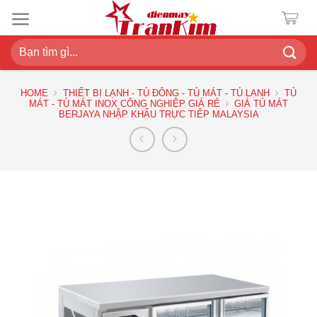
Chuyển
đến
nội
Search
dung
for:
HOME
THIẾT BỊ LẠNH - TỦ ĐÔNG - TỦ MÁT - TỦ LẠNH
TỦ
MÁT - TỦ MÁT INOX CÔNG NGHIỆP GIÁ RẺ
GIÁ TỦ MÁT
BERJAYA NHẬP KHẨU TRỰC TIẾP MALAYSIA