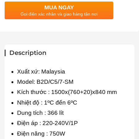
MUA NGAY
Gọi điện xác nhận và giao hàng tận nơi
Description
Xuất xứ: Malaysia
Model: B2D/C5/7-SM
Kích thước
: 1500x(760+20)x840 mm
Nhiệt độ : 1ºC đến 6ºC
Dung tích
: 366 lít
Điện áp
: 220-240V/1P
Điện năng : 750W