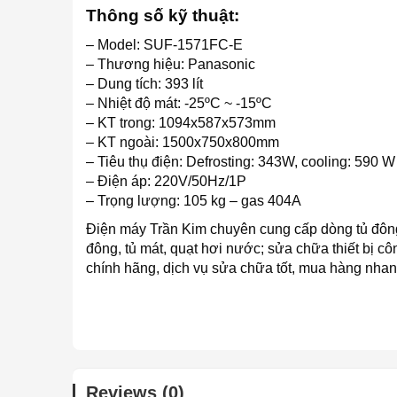
Thông số kỹ thuật:
– Model: SUF-1571FC-E
– Thương hiệu: Panasonic
– Dung tích: 393 lít
– Nhiệt độ mát: -25ºC ~ -15ºC
– KT trong: 1094x587x573mm
– KT ngoài: 1500x750x800mm
– Tiêu thụ điện: Defrosting: 343W, cooling: 590 W
– Điện áp: 220V/50Hz/1P
– Trọng lượng: 105 kg – gas 404A
Điện máy Trần Kim chuyên cung cấp dòng tủ đông,
đông, tủ mát, quạt hơi nước; sửa chữa thiết bị c
chính hãng, dịch vụ sửa chữa tốt, mua hàng nhan
Reviews (0)