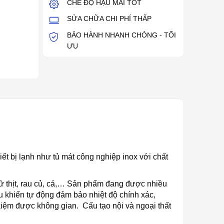
CHẾ ĐỘ HẬU MÃI TỐT
SỬA CHỮA CHI PHÍ THẤP
BẢO HÀNH NHANH CHÓNG - TỐI
ƯU
ết bị lạnh như tủ mát công nghiệp inox với chất
ữ thịt, rau củ, cá,… Sản phẩm đang được nhiều
u khiển tự động đảm bảo nhiệt độ chính xác,
kiệm được không gian. Cấu tạo nội và ngoại thất