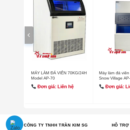
0kg/24h
MÁY LÀM ĐÁ VIÊN 70KG/24H
Máy làm đá viên
Model AP-70
Snow Village AP
 hệ
Đơn giá: Liên hệ
Đơn giá: Li
CÔNG TY TNHH TRẦN KIM SG
HỖ TRỢ