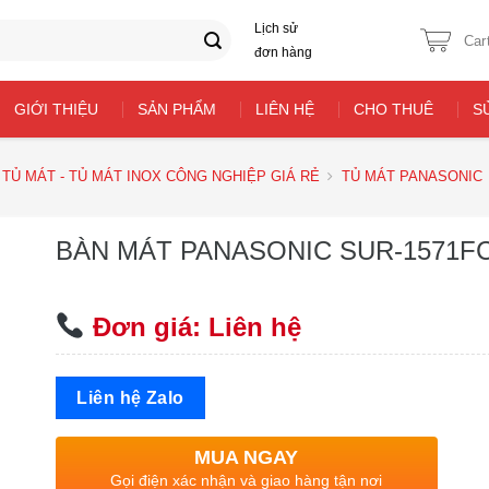
Lịch sử
Car
đơn hàng
GIỚI THIỆU
SẢN PHẨM
LIÊN HỆ
CHO THUÊ
S
TỦ MÁT - TỦ MÁT INOX CÔNG NGHIỆP GIÁ RẺ
TỦ MÁT PANASONIC
BÀN MÁT PANASONIC SUR-1571FC
Đơn giá: Liên hệ
Liên hệ Zalo
MUA NGAY
Gọi điện xác nhận và giao hàng tận nơi