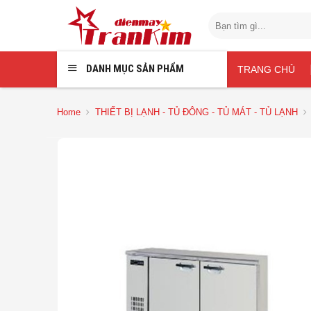
Chuyển
Search
đến
for:
nội
dung
DANH MỤC SẢN PHẨM
TRANG CHỦ
Home
THIẾT BỊ LẠNH - TỦ ĐÔNG - TỦ MÁT - TỦ LẠNH