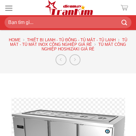
Chuyển
đến
nội
Search
dung
for:
HOME
THIẾT BỊ LẠNH - TỦ ĐÔNG - TỦ MÁT - TỦ LẠNH
TỦ
MÁT - TỦ MÁT INOX CÔNG NGHIỆP GIÁ RẺ
TỦ MÁT CÔNG
NGHIỆP HOSHIZAKI GIÁ RẺ