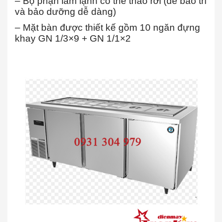
– Bộ phận làm lạnh có thể tháo rời (để bảo trì
và bảo dưỡng dễ dàng)
– Mặt bàn được thiết kế gồm 10 ngăn đựng
khay GN 1/3×9 + GN 1/1×2