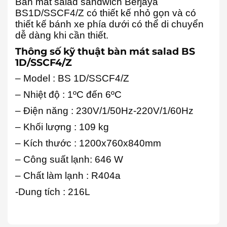
Bàn mát salad sandwich Berjaya
BS1D/SSCF4/Z có thiết kế nhỏ gọn và có
thiết kế bánh xe phía dưới có thể di chuyển
dễ dàng khi cần thiết.
Thông số kỹ thuật bàn mát salad BS
1D/SSCF4/Z
– Model : BS 1D/SSCF4/Z
– Nhiệt độ : 1ºC đến 6ºC
– Điện năng : 230V/1/50Hz-220V/1/60Hz
– Khối lượng : 109 kg
– Kích thước : 1200x760x840mm
– Công suất lạnh: 646 W
– Chất làm lạnh : R404a
-Dung tích : 216L