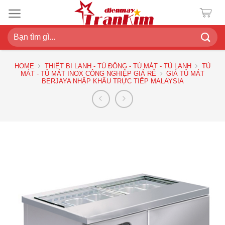
Chuyển
đến
nội
Search
dung
for:
HOME
THIẾT BỊ LẠNH - TỦ ĐÔNG - TỦ MÁT - TỦ LẠNH
TỦ
MÁT - TỦ MÁT INOX CÔNG NGHIỆP GIÁ RẺ
GIÁ TỦ MÁT
BERJAYA NHẬP KHẨU TRỰC TIẾP MALAYSIA