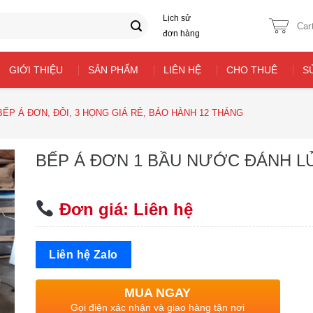
Lịch sử
Car
đơn hàng
GIỚI THIỆU
SẢN PHẨM
LIÊN HỆ
CHO THUÊ
S
BẾP Á ĐƠN, ĐÔI, 3 HỌNG GIÁ RẺ, BẢO HÀNH 12 THÁNG
BẾP Á ĐƠN 1 BẦU NƯỚC ĐÁNH L
Đơn giá: Liên hệ
Liên hệ Zalo
MUA NGAY
Gọi điện xác nhận và giao hàng tận nơi