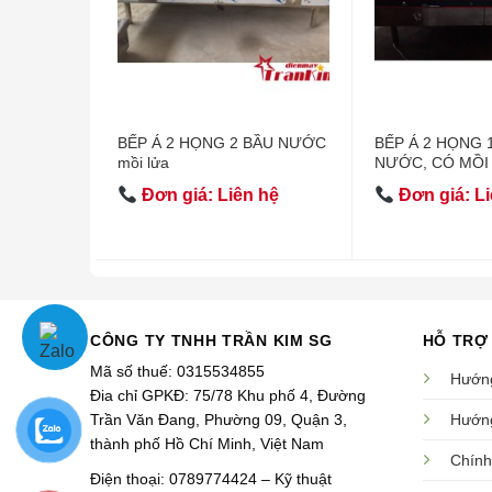
BẾP Á 2 HỌNG 2 BẦU NƯỚC
BẾP Á 2 HỌNG 
mồi lửa
NƯỚC, CÓ MỒI
Đơn giá: Liên hệ
Đơn giá: Li
CÔNG TY TNHH TRẦN KIM SG
HỖ TRỢ
Mã số thuế: 0315534855
Hướng
Đia chỉ GPKĐ: 75/78 Khu phố 4, Đường
Trần Văn Đang, Phường 09, Quận 3,
Hướng
thành phố Hồ Chí Minh, Việt Nam
Chính
Điện thoại: 0789774424 – Kỹ thuật