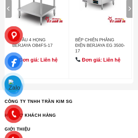
BẾP ÂU 4 HỌNG
BẾP CHIÊN PHẲNG
BERJAYA OB4FS-17
ĐIỆN BERJAYA EG 3500-
17
Đơn giá: Liên hệ
Đơn giá: Liên hệ
CÔNG TY TNHH TRẦN KIM SG
HỖ TRỢ KHÁCH HÀNG
GIỚI THIỆU