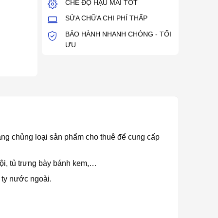
CHẾ ĐỘ HẬU MÃI TỐT
SỬA CHỮA CHI PHÍ THẤP
BẢO HÀNH NHANH CHÓNG - TỐI
ƯU
 dạng chủng loại sản phẩm cho thuê để cung cấp
guội, tủ trưng bày bánh kem,…
 ty nước ngoài.