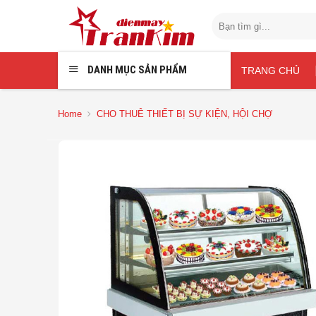
Chuyển
Search
đến
for:
nội
dung
DANH MỤC SẢN PHẨM
TRANG CHỦ
Home
CHO THUÊ THIẾT BỊ SỰ KIỆN, HỘI CHỢ