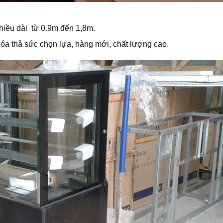
hiều dài từ 0.9m đến 1,8m.
óa thả sức chọn lựa, hàng mới, chất lượng cao.