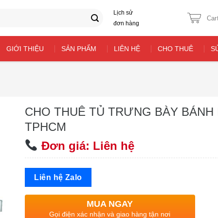
Lịch sử
Car
đơn hàng
GIỚI THIỆU
SẢN PHẨM
LIÊN HỆ
CHO THUÊ
S
CHO THUÊ TỦ TRƯNG BÀY BÁNH
TPHCM
Đơn giá: Liên hệ
Liên hệ Zalo
MUA NGAY
Gọi điện xác nhận và giao hàng tận nơi