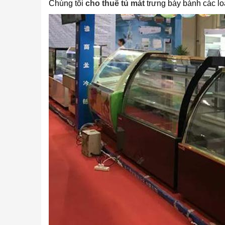
Chúng tôi
cho thuê tủ mát
trưng bày bánh các lo