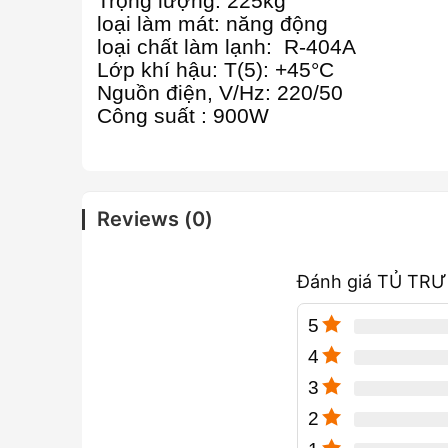
Trọng lượng: 225kg
loại làm mát: năng động
loại chất làm lạnh: R-404A
Lớp khí hậu: T(5): +45°C
Nguồn điện, V/Hz: 220/50
Công suất : 900W
Reviews (0)
Đánh giá TỦ TR
5
4
3
2