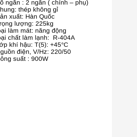
ố ngăn : 2 ngăn ( chính – phụ)
hung: thép không gỉ
ản xuất: Hàn Quốc
rọng lượng: 225kg
oại làm mát: năng động
oại chất làm lạnh: R-404A
ớp khí hậu: T(5): +45°C
guồn điện, V/Hz: 220/50
ông suất : 900W