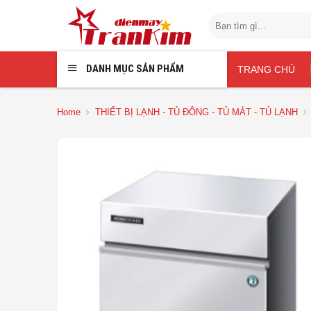
Chuyển
Search
đến
for:
nội
dung
DANH MỤC SẢN PHẨM
TRANG CHỦ
Home
THIẾT BỊ LẠNH - TỦ ĐÔNG - TỦ MÁT - TỦ LẠNH