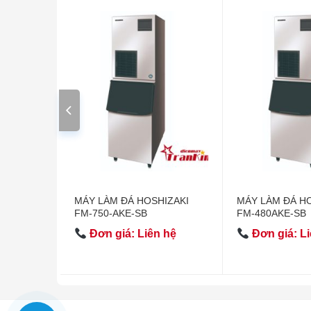
IZAKI
MÁY LÀM ĐÁ HOSHIZAKI
MÁY LÀM ĐÁ H
FM-750-AKE-SB
FM-480AKE-SB
 hệ
Đơn giá: Liên hệ
Đơn giá: Li