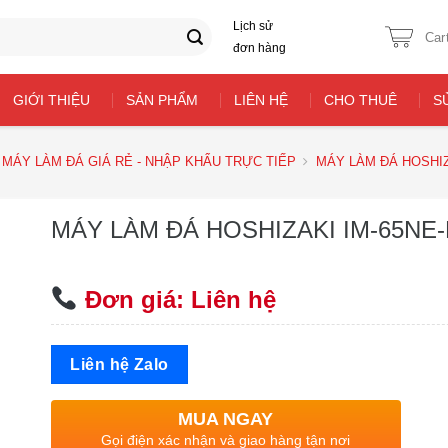
Lịch sử
Car
đơn hàng
GIỚI THIỆU
SẢN PHẨM
LIÊN HỆ
CHO THUÊ
S
MÁY LÀM ĐÁ GIÁ RẺ - NHẬP KHẨU TRỰC TIẾP
MÁY LÀM ĐÁ HOSHIZ
MÁY LÀM ĐÁ HOSHIZAKI IM-65NE-
Đơn giá: Liên hệ
Liên hệ Zalo
MUA NGAY
Gọi điện xác nhận và giao hàng tận nơi