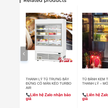
Related products
Giảm 28%
THANH LÝ
THANH LÝ TỦ TRƯNG BÀY
TỦ BÁNH KEM 
ĐỨNG CÓ MÀN KÉO TURBO
THANH LÝ – MỚ
AIR
nhận báo
Liên hệ Zalo nhận báo
Liên hệ Zal
giá
giá