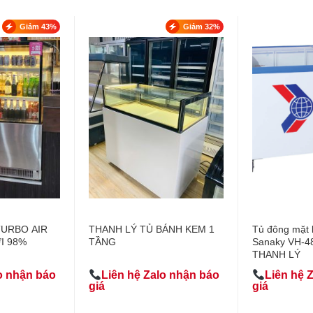
Giảm 43%
Giảm 32%
TURBO AIR
THANH LÝ TỦ BÁNH KEM 1
Tủ đông mặt 
I 98%
TẦNG
Sanaky VH-482
THANH LÝ
o nhận báo
Liên hệ Zalo nhận báo
Liên hệ 
giá
giá