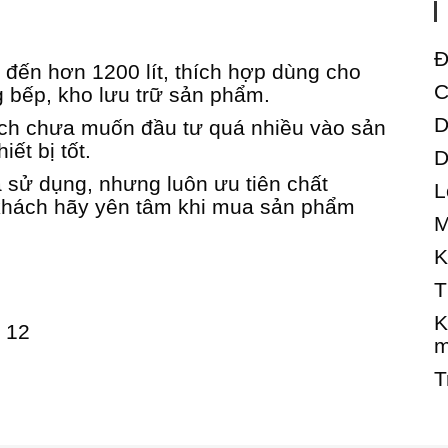
Đ
n đến hơn 1200 lít, thích hợp dùng cho
C
 bếp, kho lưu trữ sản phẩm.
D
ch chưa muốn đầu tư quá nhiều vào sản
ết bị tốt.
D
sử dụng, nhưng luôn ưu tiên chất
L
 khách hãy yên tâm khi mua sản phẩm
M
K
T
K
n 12
T