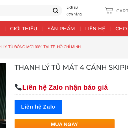
Lịch sử
CAR
đơn hàng
GIỚI THIỆU
SẢN PHẨM
LIÊN HỆ
CHO
 LÝ TỦ ĐÔNG MỚI 90% TẠI TP. HỒ CHÍ MINH
THANH LÝ TỦ MÁT 4 CÁNH SKIP
Liên hệ Zalo nhận báo giá
Liên hệ Zalo
MUA NGAY