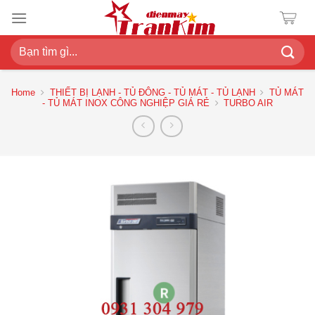
Chuyển
đến
nội
Search
dung
for:
Home
THIẾT BỊ LẠNH - TỦ ĐÔNG - TỦ MÁT - TỦ LẠNH
TỦ MÁT
- TỦ MÁT INOX CÔNG NGHIỆP GIÁ RẺ
TURBO AIR