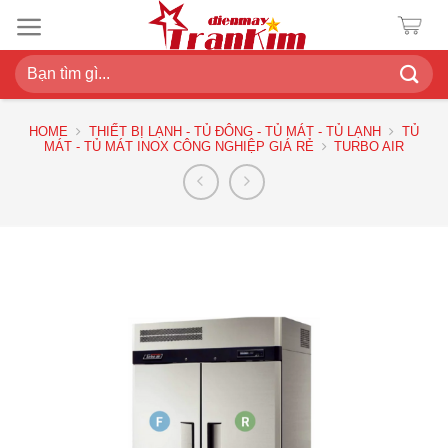
Chuyển
đến
nội
Search
dung
for:
HOME
THIẾT BỊ LẠNH - TỦ ĐÔNG - TỦ MÁT - TỦ LẠNH
TỦ
MÁT - TỦ MÁT INOX CÔNG NGHIỆP GIÁ RẺ
TURBO AIR