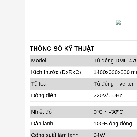
THÔNG SỐ KỸ THUẬT
Model
Tủ đông
DMF-479
Kích thước (DxRxC)
1400x620x880 
Tủ loại
Tủ đông inverter
Dòng điện
220V/ 50Hz
Nhiệt độ
0ºC ~ -30ºC
Dàn lạnh
100% ống đồng
Công suất làm lạnh
64W