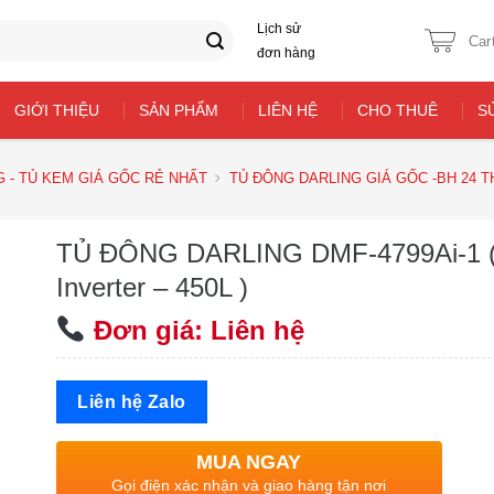
Lịch sử
Car
đơn hàng
GIỚI THIỆU
SẢN PHẨM
LIÊN HỆ
CHO THUÊ
S
 - TỦ KEM GIÁ GỐC RẺ NHẤT
TỦ ĐÔNG DARLING GIÁ GỐC -BH 24 
TỦ ĐÔNG DARLING DMF-4799Ai-1 
Inverter – 450L )
Đơn giá: Liên hệ
Liên hệ Zalo
MUA NGAY
Gọi điện xác nhận và giao hàng tận nơi