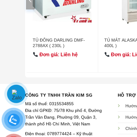
RLING
TỦ ĐÔNG DARLING DMF-
TỦ MÁT ALASKA
L )
2788AX ( 230L )
400L )
 hệ
Đơn giá: Liên hệ
Đơn giá: Li
CÔNG TY TNHH TRẦN KIM SG
HỖ TRỢ
Mã số thuế: 0315534855
Hướng
Đia chỉ GPKĐ: 75/78 Khu phố 4, Đường
Trần Văn Đang, Phường 09, Quận 3,
Hướng
thành phố Hồ Chí Minh, Việt Nam
Chính
Điện thoại: 0789774424 – Kỹ thuật