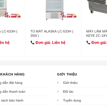
 LC-633H (
TỦ MÁT ALASKA LC-533H (
MÁY LÀM M
350l )
KEYE ZC-18
ên hệ
Đơn giá: Liên hệ
Đơn giá:
 KHÁCH HÀNG
GIỚI THIỆU
 dẫn đặt hàng
Giới thiệu
 dẫn thanh toán
Đối tác
 sách bảo hành
Tuyển dụng