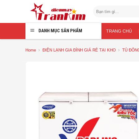
Chuyển
Search
đến
for:
nội
dung
DANH MỤC SẢN PHẨM
TRANG CHỦ
Home
ĐIỆN LẠNH GIA ĐÌNH GIÁ RẺ TẠI KHO
TỦ ĐÔNG