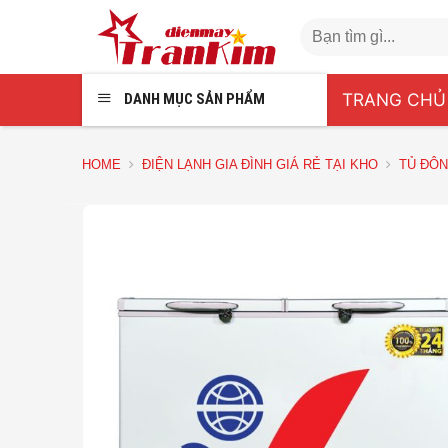
Chuyển
Search
đến
for:
nội
dung
TRANG CHỦ
DANH MỤC SẢN PHẨM
HOME
ĐIỆN LẠNH GIA ĐÌNH GIÁ RẺ TẠI KHO
TỦ ĐÔN