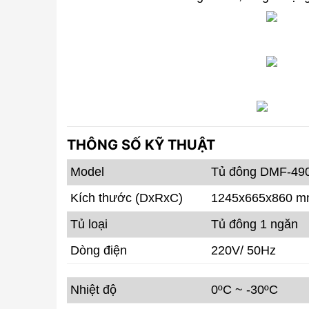
THÔNG SỐ KỸ THUẬT
Model
Tủ đông DMF-49
Kích thước (DxRxC)
1245x665x860 
Tủ loại
Tủ đông 1 ngăn
Dòng điện
220V/ 50Hz
Nhiệt độ
0ºC ~ -30ºC