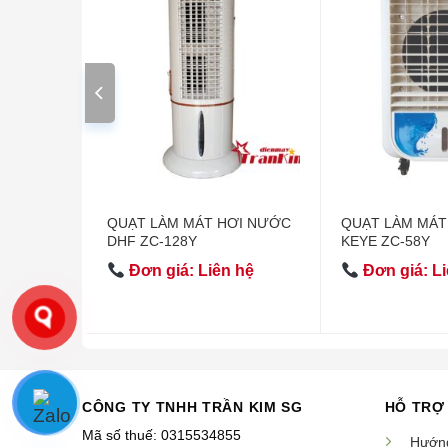
RLING
QUẠT LÀM MÁT HƠI NƯỚC
QUẠT LÀM MÁT
L)
DHF ZC-128Y
KEYE ZC-58Y
 hệ
Đơn giá: Liên hệ
Đơn giá: Li
CÔNG TY TNHH TRẦN KIM SG
HỖ TRỢ
Mã số thuế: 0315534855
Hướng