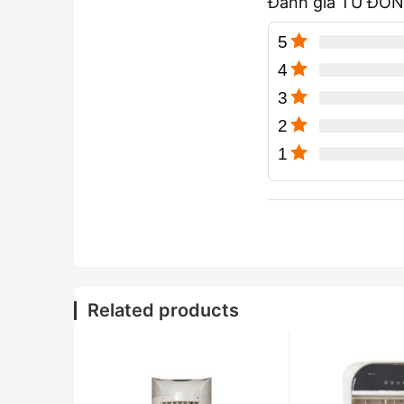
Đánh giá TỦ ĐÔ
5
4
3
2
1
Related products