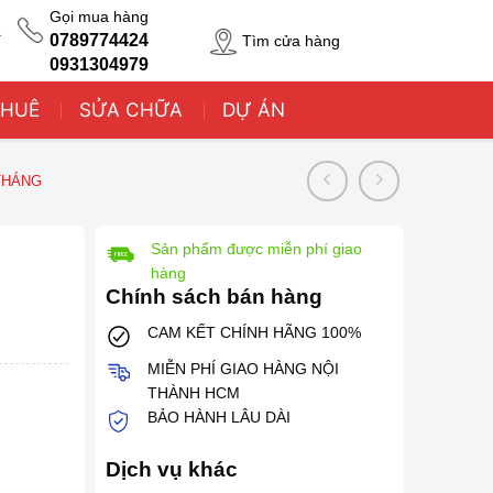
Gọi mua hàng
T
0789774424
Tìm cửa hàng
0931304979
THUÊ
SỬA CHỮA
DỰ ÁN
 THÁNG
Sản phẩm được miễn phí giao
hàng
Chính sách bán hàng
CAM KẾT CHÍNH HÃNG 100%
MIỄN PHÍ GIAO HÀNG NỘI
THÀNH HCM
BẢO HÀNH LÂU DÀI
Dịch vụ khác