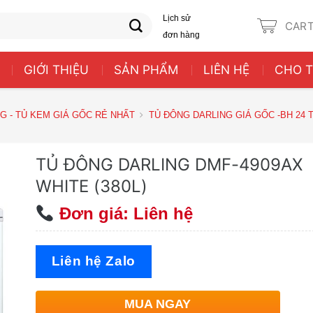
Lịch sử
CAR
đơn hàng
GIỚI THIỆU
SẢN PHẨM
LIÊN HỆ
CHO 
G - TỦ KEM GIÁ GỐC RẺ NHẤT
TỦ ĐÔNG DARLING GIÁ GỐC -BH 24
TỦ ĐÔNG DARLING DMF-4909AX
WHITE (380L)
Đơn giá: Liên hệ
Liên hệ Zalo
MUA NGAY