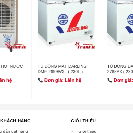
 HƠI NƯỚC
TỦ ĐÔNG MÁT DARLING
TỦ ĐÔNG DA
DMF-2699WXL ( 230L )
2788AX ( 230
ên hệ
Đơn giá: Liên hệ
Đơn giá:
 KHÁCH HÀNG
GIỚI THIỆU
 dẫn đặt hàng
Giới thiệu