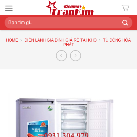
Chuyển
đến
nội
Search
dung
for:
HOME
ĐIỆN LẠNH GIA ĐÌNH GIÁ RẺ TẠI KHO
TỦ ĐÔNG HÒA
PHÁT