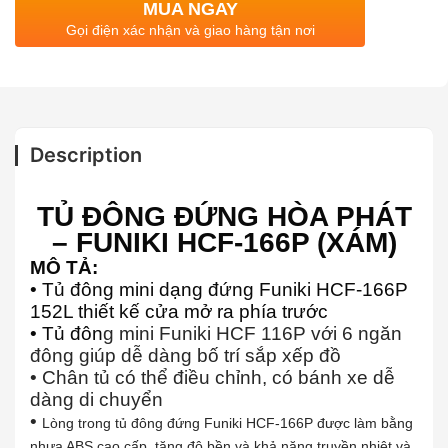
MUA NGAY
Gọi điện xác nhận và giao hàng tận nơi
Description
TỦ ĐÔNG ĐỨNG HÒA PHÁT
– FUNIKI HCF-166P (XÁM)
MÔ TẢ:
• Tủ đông mini dạng đứng Funiki HCF-166P
152L thiết kế cửa mở ra phía trước
• Tủ đôn
g mini Funiki HCF 116P với 6 ngăn
đông giúp dễ dàng bố trí sắp xếp đồ
• Chân tủ có thể điều chỉnh, có bánh xe dễ
dàng di chuyển
•
Lòng trong tủ đông đứng Funiki HCF-166P được làm bằng
nhưa ABS cao cấp, tăng độ bền và khả năng truyền nhiệt và