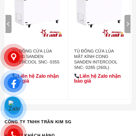
TỦ ĐÔNG CỬA LÙA
TỦ ĐÔNG CỬA LÙA
CONG SANDEN
MẶT KÍNH CONG
INTERCOOL SNC- 0355
SANDEN INTERCOOL
SNC- 0285 (260L)
Liên hệ Zalo nhận
Liên hệ Zalo nhận
báo giá
báo giá
CÔNG TY TNHH TRẦN KIM SG
HỖ TRỢ KHÁCH HÀNG