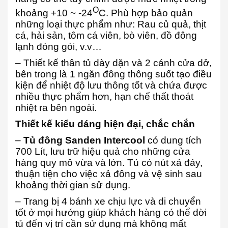
O
khoảng +10 ~ -24
C. Phù hợp bảo quản
những loại thực phẩm như: Rau củ quả, thịt
cá, hải sản, tôm cá viên, bò viên, đồ đông
lạnh đóng gói, v.v…
– Thiết kế thân tủ dày dặn và 2 cánh cửa dở,
bên trong là 1 ngăn đông thông suốt tạo điều
kiện để nhiệt độ lưu thông tốt và chứa được
nhiều thực phẩm hơn, hạn chế thất thoát
nhiệt ra bên ngoài.
Thiết kế kiểu dáng hiện đại, chắc chắn
–
Tủ đông Sanden Intercool
có dung tích
700 Lít, lưu trữ hiệu quả cho những cửa
hàng quy mô vừa và lớn. Tủ có nút xả đáy,
thuận tiện cho việc xả đông và vệ sinh sau
khoảng thời gian sử dụng.
– Trang bị 4 bánh xe chịu lực và di chuyển
tốt ở mọi hướng giúp khách hàng có thể dời
tủ đến vị trí cần sử dụng mà không mất