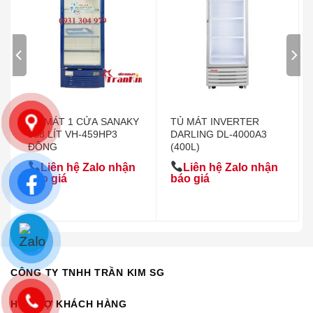
TỦ MÁT 1 CỬA SANAKY
TỦ MÁT INVERTER
388 LÍT VH-459HP3
DARLING DL-4000A3
ĐỒNG
(400L)
Liên hệ Zalo nhận
Liên hệ Zalo nhận
báo giá
báo giá
CÔNG TY TNHH TRẦN KIM SG
HỖ TRỢ KHÁCH HÀNG