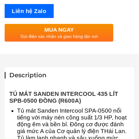
Liên hệ Zalo
MUA NGAY
Gọi điện xác nhận và giao hàng tận nơi
Description
TỦ MÁT SANDEN INTERCOOL 435 LÍT
SPB-0500 ĐỒNG (R600A)
Tủ mát Sanden Intercool SPA-0500 nổi
tiếng với máy nén công suất 1/3 HP, hoạt
động êm và bền bỉ. Đông cơ được đánh
giá mức A của Cơ quản lý điện THái Lan.
Tủ làm lạnh nhanh và sâu xuống mức