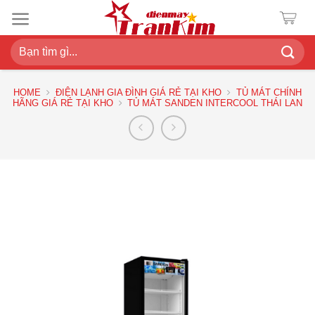
Chuyển
đến
nội
Search
dung
for:
HOME
ĐIỆN LẠNH GIA ĐÌNH GIÁ RẺ TẠI KHO
TỦ MÁT CHÍNH
HÃNG GIÁ RẺ TẠI KHO
TỦ MÁT SANDEN INTERCOOL THÁI LAN