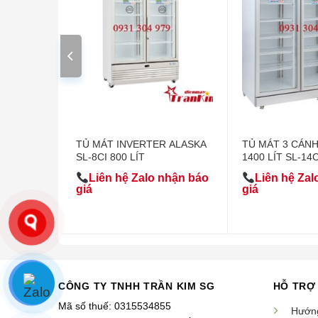
DL-5000A
TỦ MÁT INVERTER ALASKA
TỦ MÁT 3 CÁN
SL-8CI 800 LÍT
1400 LÍT SL-1
nhận báo
Liên hệ Zalo nhận báo
Liên hệ Zal
giá
giá
CÔNG TY TNHH TRẦN KIM SG
HỖ TRỢ
Mã số thuế: 0315534855
Hướng