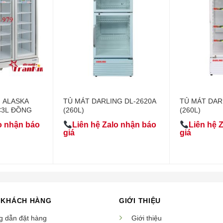
H ALASKA
TỦ MÁT DARLING DL-2620A
TỦ MÁT DAR
4C3L ĐỒNG
(260L)
(260L)
o nhận báo
Liên hệ Zalo nhận báo
Liên hệ 
giá
giá
 KHÁCH HÀNG
GIỚI THIỆU
 dẫn đặt hàng
Giới thiệu