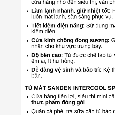
cửa hàng nhỏ đến siêu thị, văn p
Làm lạnh nhanh, giữ nhiệt tốt:
H
luôn mát lạnh, sẵn sàng phục vụ.
Tiết kiệm điện năng:
Sử dụng máy
kiệm điện.
Cửa kính chống đọng sương:
Gi
nhấn cho khu vực trưng bày.
Độ bền cao:
Tủ được chế tạo từ vậ
êm ái, ít hư hỏng.
Dễ dàng vệ sinh và bảo trì:
Kệ th
bẩn.
TỦ MÁT SANDEN INTERCOOL SPC-
Cửa hàng tiện lợi, siêu thị mini c
thực phẩm đóng gói
Quán cà phê, trà sữa cần tủ bảo 