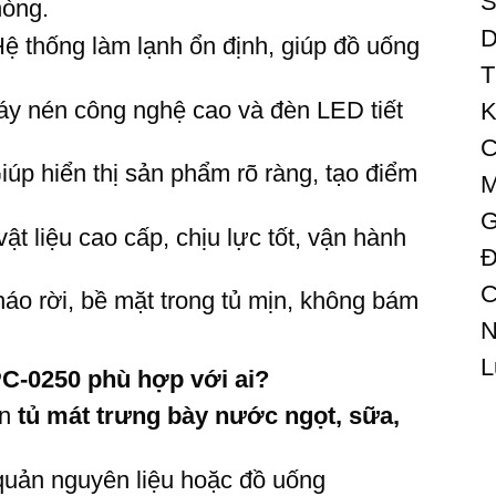
S
hòng.
D
ệ thống làm lạnh ổn định, giúp đồ uống
T
 nén công nghệ cao và đèn LED tiết
K
C
úp hiển thị sản phẩm rõ ràng, tạo điểm
M
G
t liệu cao cấp, chịu lực tốt, vận hành
Đ
C
áo rời, bề mặt trong tủ mịn, không bám
N
L
0250 phù hợp với ai?
ần
tủ mát trưng bày nước ngọt, sữa,
quản nguyên liệu hoặc đồ uống