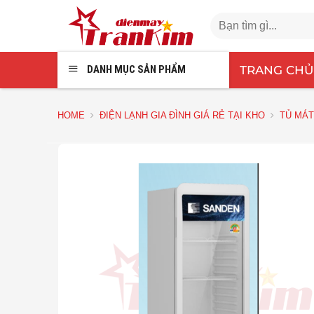
Chuyển
Search
đến
for:
nội
dung
TRANG CHỦ
DANH MỤC SẢN PHẨM
HOME
ĐIỆN LẠNH GIA ĐÌNH GIÁ RẺ TẠI KHO
TỦ MÁT