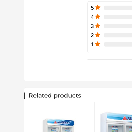
5
4
3
2
1
Related products