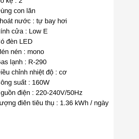
ố kệ : 2
ùng con lăn
hoát nước : tự bay hơi
ính cửa : Low E
ó đèn LED
én nén : mono
as lạnh : R-290
iều chỉnh nhiệt độ : cơ
ông suất : 160W
guồn điện : 220-240V/50Hz
ượng điên tiêu thụ : 1.36 kWh / ngày