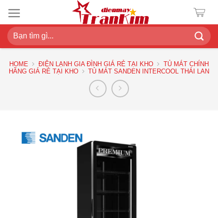
Chuyển
đến
nội
Search
dung
for:
HOME
ĐIỆN LẠNH GIA ĐÌNH GIÁ RẺ TẠI KHO
TỦ MÁT CHÍNH
HÃNG GIÁ RẺ TẠI KHO
TỦ MÁT SANDEN INTERCOOL THÁI LAN