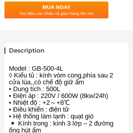
MUA NGAY
Gọi điện xác nhận và giao hàng tận nơi
Description
Model : GB-500-4L
◊ Kiểu tủ : kính vòm cong,phía sau 2
cửa lùa,,có chế độ giữ ẩm
• Dung tích : 500L
• Điện áp : 220V / 600W (8kw/24h)
• Nhiệt độ : +2～+8℃
• Điều khiển : điện tử
• Hệ thống làm lạnh : quạt gió
Kính trong : kính 3 lớp – 2 đường
ống hút ẩm