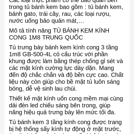
Các loại thực phẩm có thể bảo quản bên
trong tủ bánh kem bao gồm : tủ bánh kem,
bánh gato, trái cây, rau, các loại rượu,
nước uống bảo quản mát,…
Mô tả tính năng TỦ BÁNH KEM KÍNH
CONG 1M8 TRUNG QUỐC
Tủ trưng bày bánh kem kính cong 3 tầng
1m8 GB-500-4L có cấu trúc với phần
khung được làm bằng thép chống gỉ sét và
các mặt kính cường lực dày dặn. Mang
đến độ chắc chắn và độ bền cực cao. Chất
liệu này còn giúp cho bề mặt tủ luôn sáng
bóng, dễ vệ sinh lau chùi.
Thiết kế mặt kính uốn cong mềm mại cùng
dải đèn led chiếu sáng bên trong, giúp
nâng hiệu quả trưng bày lên mức tối đa.
Tủ bánh kem 3 tầng kính cong được trang
bị hệ thống sấy kính tự động ở mặt trước,