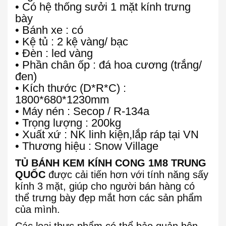
• Có hệ thống sưởi 1 mặt kính trưng
bày
• Bánh xe : có
• Kệ tủ : 2 kệ vàng/ bạc
• Đèn : led vàng
• Phần chân ốp : đá hoa cương (trắng/
đen)
• Kích thước (D*R*C) :
1800*680*1230mm
• Máy nén : Secop / R-134a
• Trọng lượng : 200kg
• Xuất xứ : NK linh kiện,lắp ráp tại VN
• Thương hiệu : Snow Village
TỦ BÁNH KEM KÍNH CONG 1M8 TRUNG
QUỐC
được cải tiến hơn với tính năng sấy
kính 3 mặt, giúp cho người bán hàng có
thể trưng bày đẹp mắt hơn các sản phẩm
của mình.