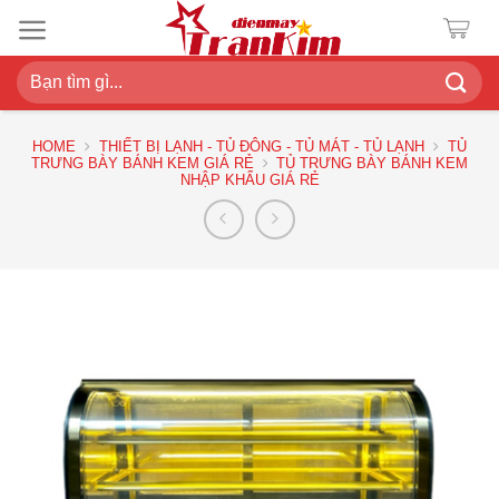
Chuyển
đến
nội
Search
dung
for:
HOME
THIẾT BỊ LẠNH - TỦ ĐÔNG - TỦ MÁT - TỦ LẠNH
TỦ
TRƯNG BÀY BÁNH KEM GIÁ RẺ
TỦ TRƯNG BÀY BÁNH KEM
NHẬP KHẨU GIÁ RẺ