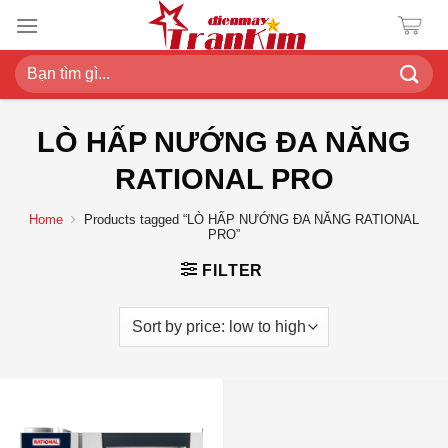
Chuyển
đến
nội
Search
dung
for:
LÒ HẤP NƯỚNG ĐA NĂNG
RATIONAL PRO
Home
Products tagged “LÒ HẤP NƯỚNG ĐA NĂNG RATIONAL
PRO”
FILTER