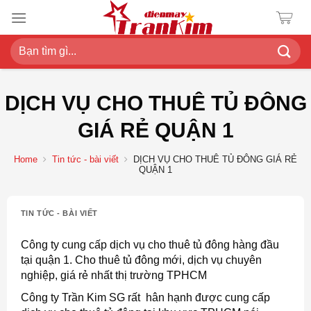
Chuyển
đến
nội
Search
dung
for:
DỊCH VỤ CHO THUÊ TỦ ĐÔNG
GIÁ RẺ QUẬN 1
Home
Tin tức - bài viết
DỊCH VỤ CHO THUÊ TỦ ĐÔNG GIÁ RẺ
QUẬN 1
TIN TỨC - BÀI VIẾT
Công ty cung cấp dịch vụ cho thuê tủ đông hàng đầu
tại quận 1. Cho thuê tủ đông mới, dịch vụ chuyên
nghiệp, giá rẻ nhất thị trường TPHCM
Công ty Trần Kim SG rất hân hạnh được cung cấp