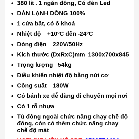
380 lít . 1 ngăn đông, Có đèn Led
​DÀN LẠNH ĐỒNG 100%
1 cửa bật, có ổ khoá
Nhiệt độ +10ºC đến -24ºC
Dòng điện 220V/50Hz
Kích thước (DxRxC)mm 1300x700x845
Trọng lượng 54kg
Điều khiển nhiệt độ bằng nút cơ
Công suất 180W
Có bánh xe dễ dàng di chuyển mọi nơi
Có 1 rỗ nhựa
Tủ đông ngoài chức năng chạy chế độ
đông, còn có thêm chức năng chạy
chế độ mát