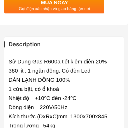
MUA NGAY
Gọi điện xác nhận và giao hàng tận nơi
Description
Sử Dụng Gas R600a tiết kiệm điện 20%
380 lít . 1 ngăn đông, Có đèn Led
​DÀN LẠNH ĐỒNG 100%
1 cửa bật, có ổ khoá
Nhiệt độ +10ºC đến -24ºC
Dòng điện 220V/50Hz
Kích thước (DxRxC)mm 1300x700x845
Trọng lượng 54kg