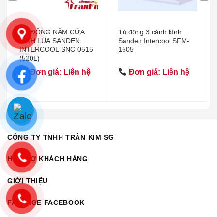
TỦ ĐÔNG NẰM CỬA
Tủ đông 3 cánh kính
KÍNH LÙA SANDEN
Sanden Intercool SFM-
INTERCOOL SNC-0515
1505
(520L)
Đơn giá: Liên hệ
Đơn giá: Liên hệ
CÔNG TY TNHH TRẦN KIM SG
HỖ TRỢ KHÁCH HÀNG
GIỚI THIỆU
FANPAGE FACEBOOK