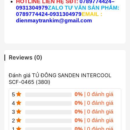
HOTLINE LIÊN HỆ SĐT:
0789774424–
0931304979
ZALO TƯ VẤN SẢN PHẨM:
0789774424-0931304979
EMAIL :
dienmaytrankim@gmail.com
Reviews (0)
Đánh giá TỦ ĐÔNG SANDEN INTERCOOL
SCF-0465 (380l)
0%
| 0 đánh giá
5
0%
| 0 đánh giá
4
0%
| 0 đánh giá
3
0%
| 0 đánh giá
2
0%
| 0 đánh giá
1